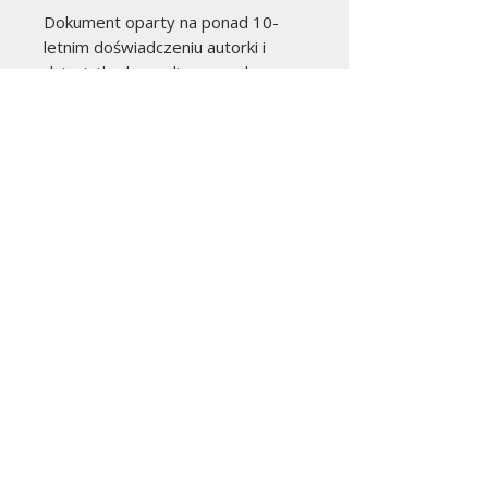
Dokument oparty na ponad 10-
letnim doświadczeniu autorki i
dziesiątkach zrealizowanych
projektów – od kameralnych
mieszkań po rezydencje premium.
Idealny, jeśli chcesz od razu
korzystać z gotowego,
sprawdzonego narzędzia – bez
czasu poświęconego na tworzenie
własnego od zera.
I design interiors that become your
home and a place where lasting
memories are made.